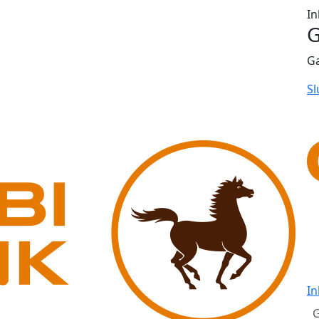
In
G
G
Sl
In
G