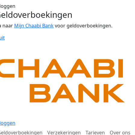
loggen
eldoverboekingen
a naar
Mijn Chaabi Bank
voor geldoverboekingen.
uit
loggen
eldoverboekingen
Verzekeringen
Tarieven
Over ons