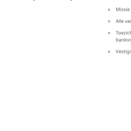
Missie
Alle v
Toezic
bankv
Vestig