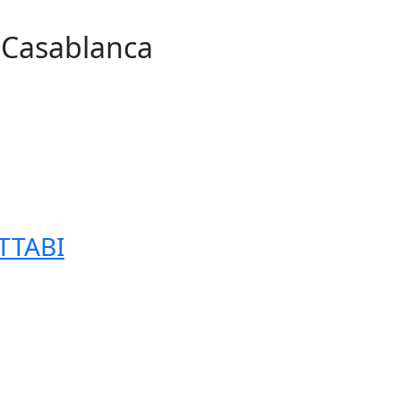
n Casablanca
255
TTABI