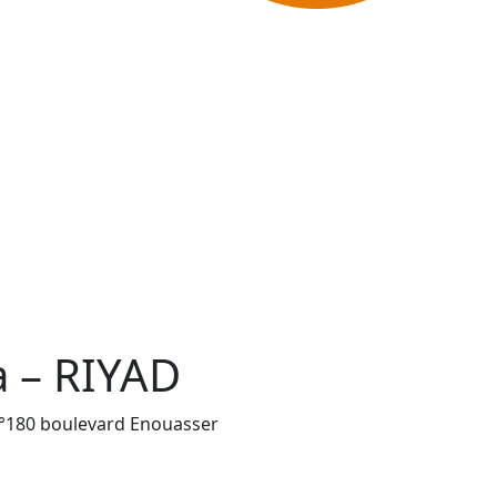
a – RIYAD
°180 boulevard Enouasser