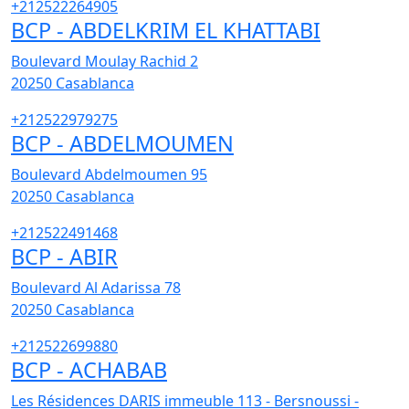
+212522264905
BCP - ABDELKRIM EL KHATTABI
Boulevard Moulay Rachid 2
20250
Casablanca
+212522979275
BCP - ABDELMOUMEN
Boulevard Abdelmoumen 95
20250
Casablanca
+212522491468
BCP - ABIR
Boulevard Al Adarissa 78
20250
Casablanca
+212522699880
BCP - ACHABAB
Les Résidences DARIS immeuble 113 - Bersnoussi -