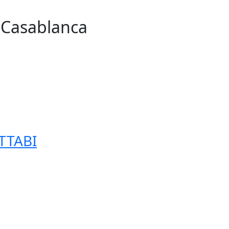
n Casablanca
255
TTABI