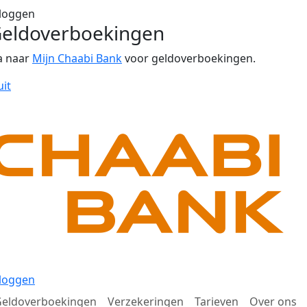
loggen
eldoverboekingen
a naar
Mijn Chaabi Bank
voor geldoverboekingen.
uit
loggen
eldoverboekingen
Verzekeringen
Tarieven
Over ons