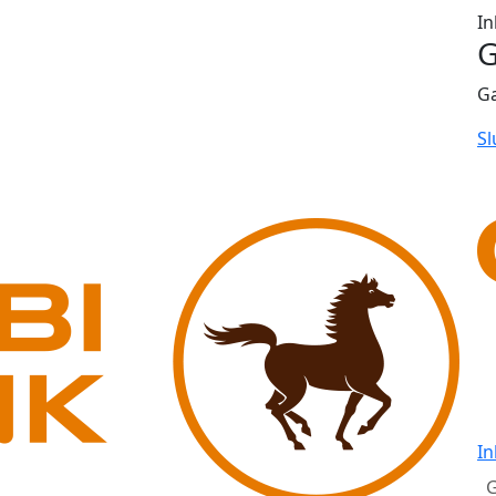
In
G
G
Sl
In
G