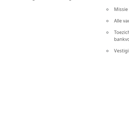
Missie
Alle v
Toezic
bankv
Vestig