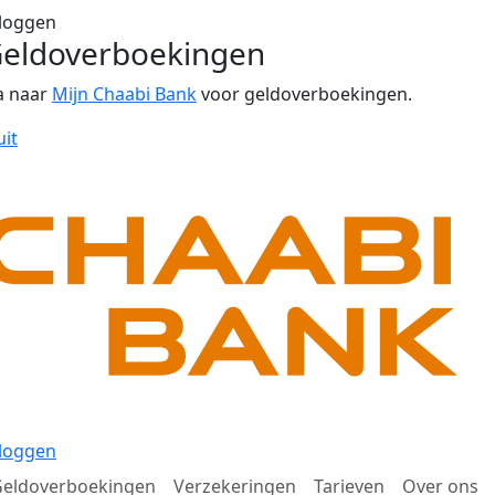
loggen
eldoverboekingen
a naar
Mijn Chaabi Bank
voor geldoverboekingen.
uit
loggen
eldoverboekingen
Verzekeringen
Tarieven
Over ons