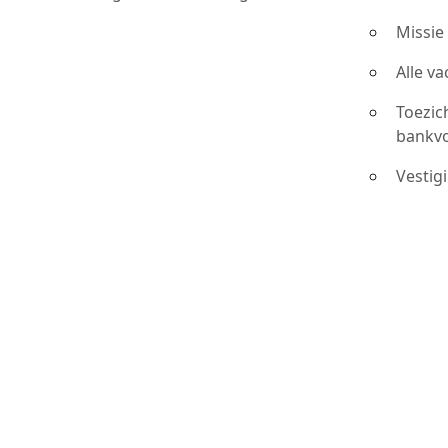
Missie
Alle v
Toezic
bankv
Vestig