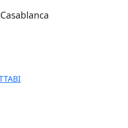
n Casablanca
255
TTABI