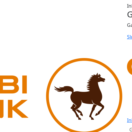
In
G
G
Sl
In
G