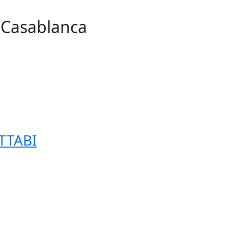
n Casablanca
255
TTABI