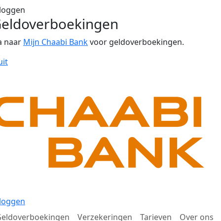
loggen
eldoverboekingen
a naar
Mijn Chaabi Bank
voor geldoverboekingen.
uit
loggen
eldoverboekingen
Verzekeringen
Tarieven
Over ons