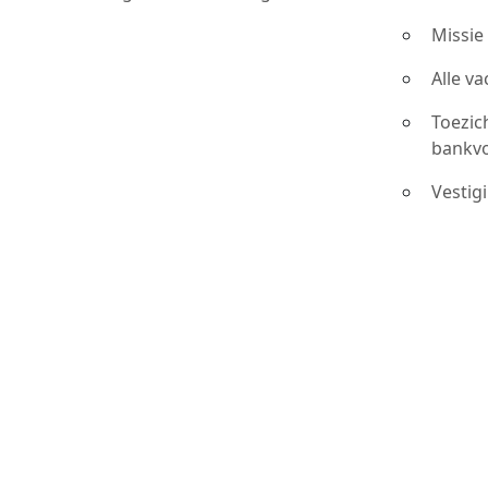
Missie
Alle v
Toezic
bankv
Vestig