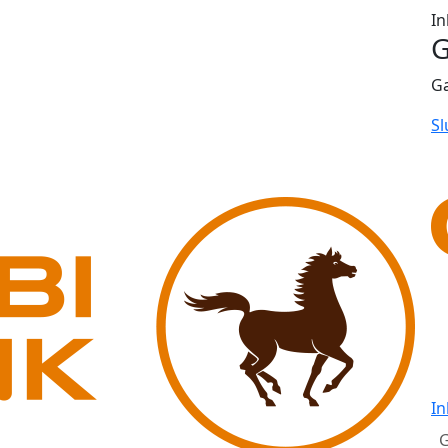
In
G
G
Sl
In
G