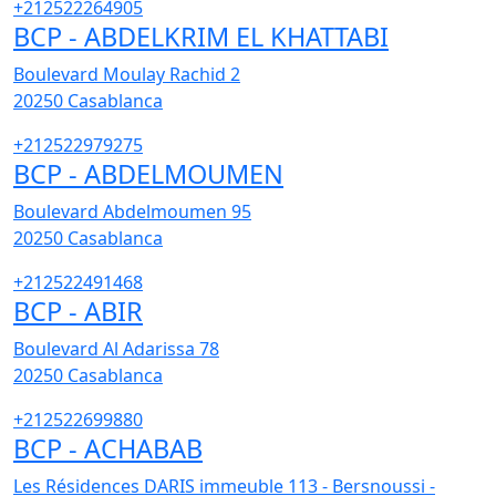
+212522264905
BCP - ABDELKRIM EL KHATTABI
Boulevard Moulay Rachid 2
20250
Casablanca
+212522979275
BCP - ABDELMOUMEN
Boulevard Abdelmoumen 95
20250
Casablanca
+212522491468
BCP - ABIR
Boulevard Al Adarissa 78
20250
Casablanca
+212522699880
BCP - ACHABAB
Les Résidences DARIS immeuble 113 - Bersnoussi -