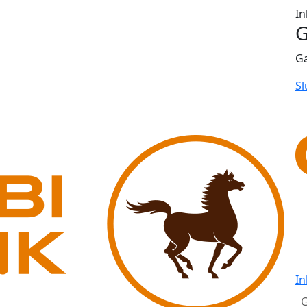
In
G
G
Sl
In
G