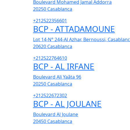
Boulevard Mohamed Jamal Addorra
20250
Casablanca
+212522356601
BCP - ATTADAMOUNE
Lot 14-N° 244-Al Azhar, Bernoussi, Casablan
20620
Casablanca
+212522764610
BCP - AL IRFANE
Boulevard Ali Yaâta 96
20250
Casablanca
+212522672302
BCP - AL JOULANE
Boulevard Al Joulane
20450
Casablanca