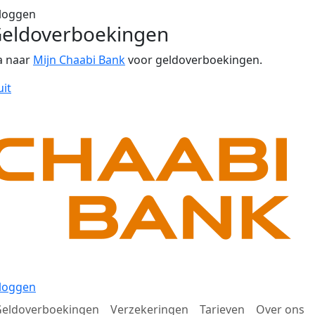
loggen
eldoverboekingen
a naar
Mijn Chaabi Bank
voor geldoverboekingen.
uit
loggen
eldoverboekingen
Verzekeringen
Tarieven
Over ons