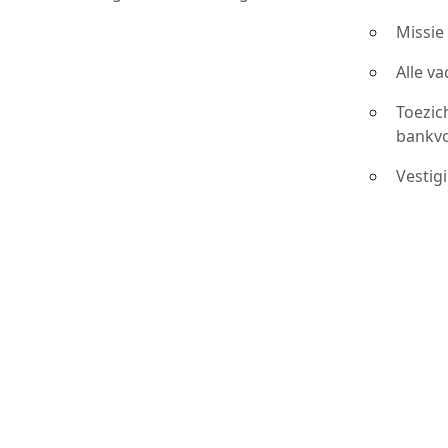
Missie
Alle v
Toezic
bankv
Vestig