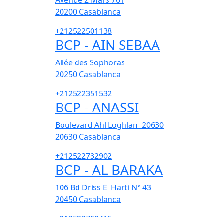
Avenue 2 Mars 761
20200
Casablanca
+212522501138
BCP - AIN SEBAA
Allée des Sophoras
20250
Casablanca
+212522351532
BCP - ANASSI
Boulevard Ahl Loghlam 20630
20630
Casablanca
+212522732902
BCP - AL BARAKA
106 Bd Driss El Harti N° 43
20450
Casablanca