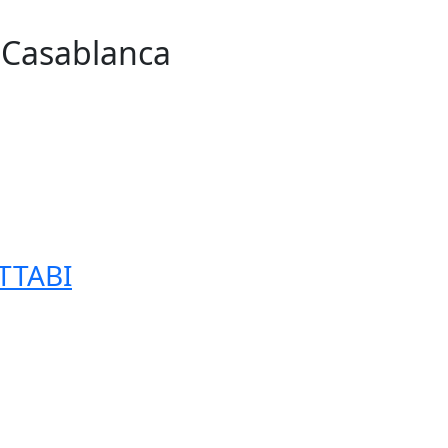
n Casablanca
255
TTABI