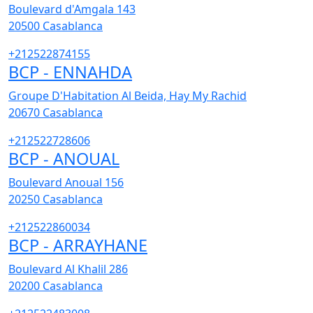
Boulevard d'Amgala 143
20500
Casablanca
+212522874155
BCP - ENNAHDA
Groupe D'Habitation Al Beida, Hay My Rachid
20670
Casablanca
+212522728606
BCP - ANOUAL
Boulevard Anoual 156
20250
Casablanca
+212522860034
BCP - ARRAYHANE
Boulevard Al Khalil 286
20200
Casablanca