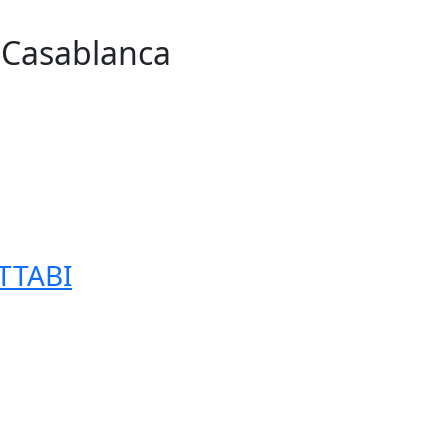
n Casablanca
255
TTABI