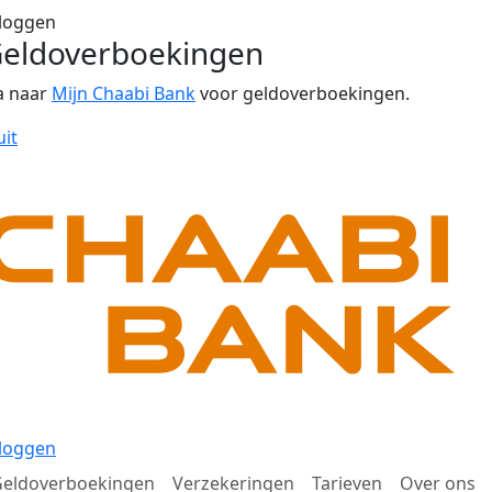
loggen
eldoverboekingen
a naar
Mijn Chaabi Bank
voor geldoverboekingen.
uit
loggen
eldoverboekingen
Verzekeringen
Tarieven
Over ons