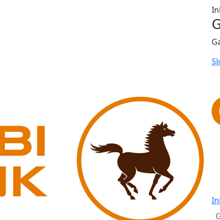
In
G
G
Sl
In
G