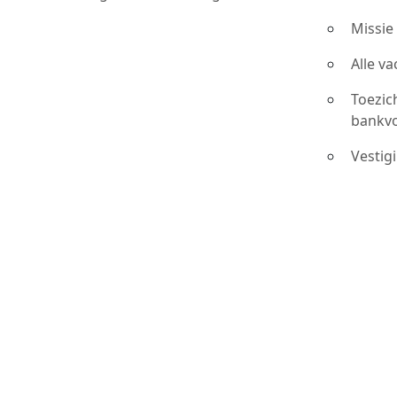
Missie
Alle v
Toezic
bankv
Vestig