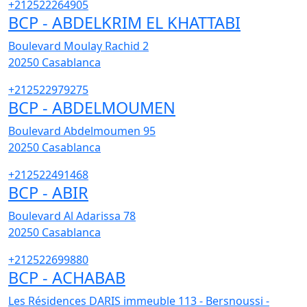
+212522264905
BCP - ABDELKRIM EL KHATTABI
Boulevard Moulay Rachid 2
20250
Casablanca
+212522979275
BCP - ABDELMOUMEN
Boulevard Abdelmoumen 95
20250
Casablanca
+212522491468
BCP - ABIR
Boulevard Al Adarissa 78
20250
Casablanca
+212522699880
BCP - ACHABAB
Les Résidences DARIS immeuble 113 - Bersnoussi -