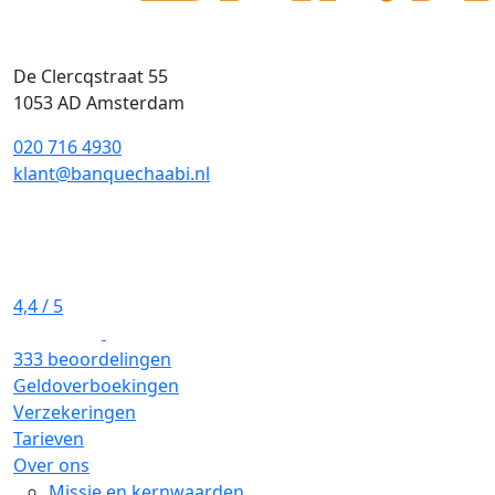
De Clercqstraat 55
1053 AD Amsterdam
020 716 4930
klant@banquechaabi.nl
4,4
/ 5
333 beoordelingen
Geldoverboekingen
Verzekeringen
Tarieven
Over ons
Missie en kernwaarden