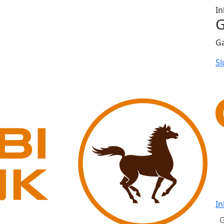
In
G
G
Sl
In
G