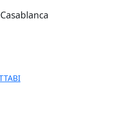
n Casablanca
255
TTABI