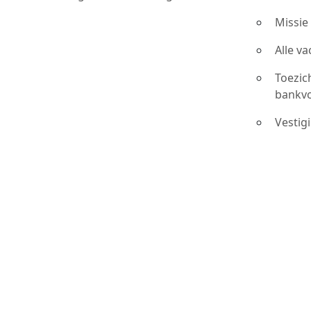
Missie
Alle v
Toezic
bankv
Vestig