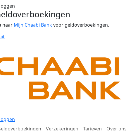
loggen
eldoverboekingen
a naar
Mijn Chaabi Bank
voor geldoverboekingen.
uit
loggen
eldoverboekingen
Verzekeringen
Tarieven
Over ons