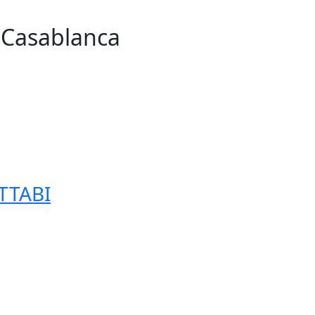
n Casablanca
255
TTABI