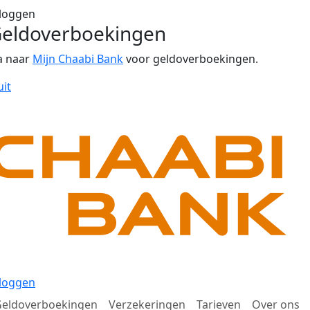
loggen
eldoverboekingen
a naar
Mijn Chaabi Bank
voor geldoverboekingen.
uit
loggen
eldoverboekingen
Verzekeringen
Tarieven
Over ons