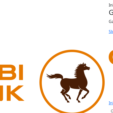
In
G
G
Sl
In
G