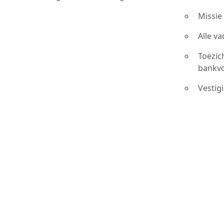
Missie
Alle v
Toezic
bankv
Vestig