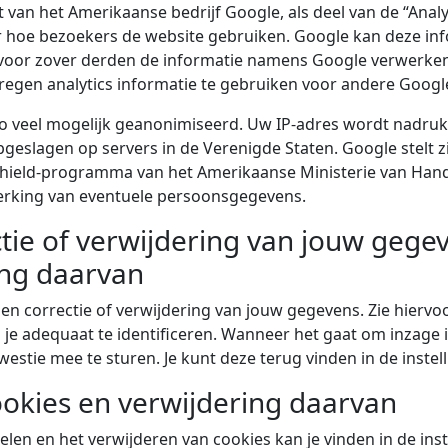
 van het Amerikaanse bedrijf Google, als deel van de “Analy
er hoe bezoekers de website gebruiken. Google kan deze in
f voor zover derden de informatie namens Google verwerken
egen analytics informatie te gebruiken voor andere Googl
o veel mogelijk geanonimiseerd. Uw IP-adres wordt nadruk
eslagen op servers in de Verenigde Staten. Google stelt zi
y Shield-programma van het Amerikaanse Ministerie van Hande
rking van eventuele persoonsgegevens.
tie of verwijdering van jouw gegev
ing daarvan
 en correctie of verwijdering van jouw gegevens. Zie hierv
 je adequaat te identificeren. Wanneer het gaat om inzag
westie mee te sturen. Je kunt deze terug vinden in de instel
ookies en verwijdering daarvan
elen en het verwijderen van cookies kan je vinden in de ins