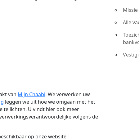
Missie
Alle v
Toezic
bankv
Vestig
aakt van
Mijn Chaabi
. We verwerken uw
ng
leggen we uit hoe we omgaan met het
te lichten. U vindt hier ook meer
n verwerkingsverantwoordelijke volgens de
d beschikbaar op onze website.