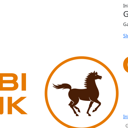
In
G
G
Sl
In
G