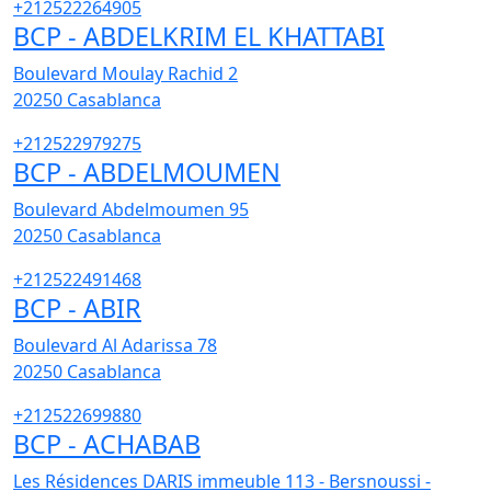
+212522264905
BCP - ABDELKRIM EL KHATTABI
Boulevard Moulay Rachid 2
20250
Casablanca
+212522979275
BCP - ABDELMOUMEN
Boulevard Abdelmoumen 95
20250
Casablanca
+212522491468
BCP - ABIR
Boulevard Al Adarissa 78
20250
Casablanca
+212522699880
BCP - ACHABAB
Les Résidences DARIS immeuble 113 - Bersnoussi -