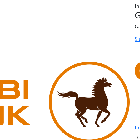
In
G
G
Sl
In
G