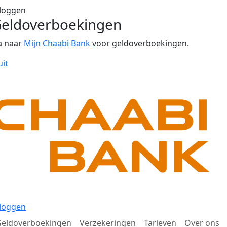
loggen
eldoverboekingen
a naar
Mijn Chaabi Bank
voor geldoverboekingen.
uit
loggen
eldoverboekingen
Verzekeringen
Tarieven
Over ons