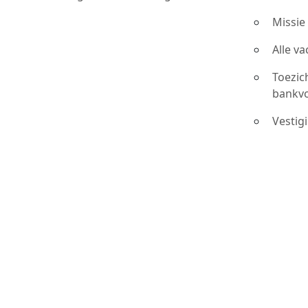
Missie
Alle v
Toezic
bankv
Vestig