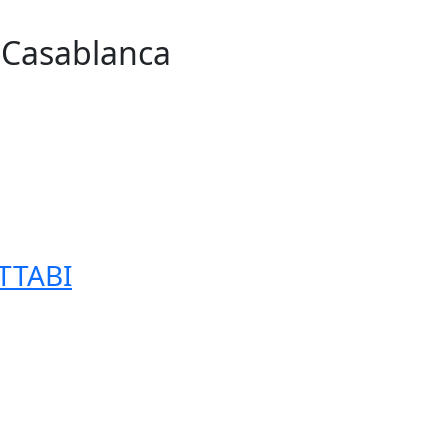
n Casablanca
255
TTABI