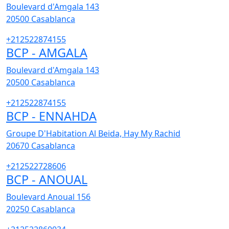
Boulevard d'Amgala 143
20500
Casablanca
+212522874155
BCP - AMGALA
Boulevard d'Amgala 143
20500
Casablanca
+212522874155
BCP - ENNAHDA
Groupe D'Habitation Al Beida, Hay My Rachid
20670
Casablanca
+212522728606
BCP - ANOUAL
Boulevard Anoual 156
20250
Casablanca