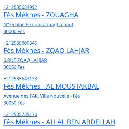
+212535634992
Fès Méknes - ZOUAGHA
N°35 bloc B route Zouagha haut
30000
Fes
+212535600345
Fès Méknes - ZQAQ LAHJAR
6,RUE ZQAQ LAHJAR
30050
Fès
+212535643133
Fès Méknes - AL MOUSTAKBAL
Avenue des FAR, Ville Nouvelle - Fès
30050
Fès
+212535735170
Fès Méknes - ALLAL BEN ABDELLAH