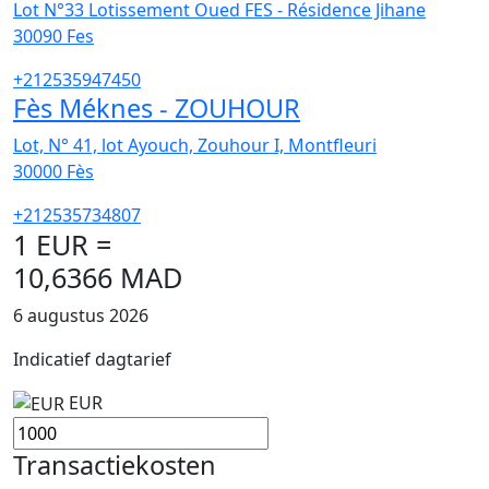
Lot N°33 Lotissement Oued FES - Résidence Jihane
30090
Fes
+212535947450
Fès Méknes - ZOUHOUR
Lot, N° 41, lot Ayouch, Zouhour I, Montfleuri
30000
Fès
+212535734807
1 EUR =
10,6366 MAD
6 augustus 2026
Indicatief dagtarief
EUR
Transactiekosten