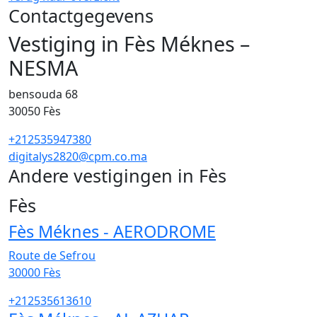
Contactgegevens
Vestiging in Fès Méknes –
NESMA
bensouda 68
30050
Fès
+212535947380
digitalys2820@cpm.co.ma
Andere vestigingen in Fès
60
Fès
Fès Méknes - AERODROME
Route de Sefrou
30000
Fès
+212535613610