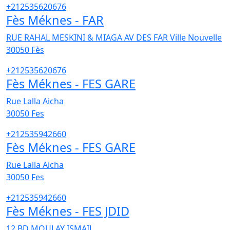
+212535620676
Fès Méknes - FAR
RUE RAHAL MESKINI & MIAGA AV DES FAR Ville Nouvelle
30050
Fès
+212535620676
Fès Méknes - FES GARE
Rue Lalla Aicha
30050
Fes
+212535942660
Fès Méknes - FES GARE
Rue Lalla Aicha
30050
Fes
+212535942660
Fès Méknes - FES JDID
12,BD MOULAY ISMAIL