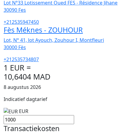
Lot N°33 Lotissement Oued FES - Résidence Jihane
30090
Fes
+212535947450
Fès Méknes - ZOUHOUR
Lot, N° 41, lot Ayouch, Zouhour I, Montfleuri
30000
Fès
+212535734807
1 EUR =
10,6404 MAD
8 augustus 2026
Indicatief dagtarief
EUR
Transactiekosten