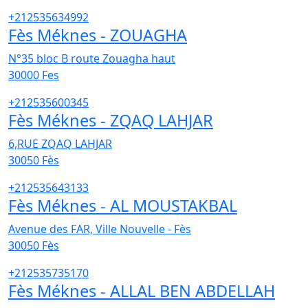
+212535634992
Fès Méknes - ZOUAGHA
N°35 bloc B route Zouagha haut
30000
Fes
+212535600345
Fès Méknes - ZQAQ LAHJAR
6,RUE ZQAQ LAHJAR
30050
Fès
+212535643133
Fès Méknes - AL MOUSTAKBAL
Avenue des FAR, Ville Nouvelle - Fès
30050
Fès
+212535735170
Fès Méknes - ALLAL BEN ABDELLAH