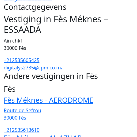
Contactgegevens
Vestiging in Fès Méknes –
ESSAADA
Ain chkf
30000
Fès
+212535605425
digitalys2735@cpm.co.ma
Andere vestigingen in Fès
60
Fès
Fès Méknes - AERODROME
Route de Sefrou
30000
Fès
+212535613610