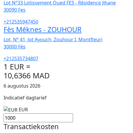
Lot N°33 Lotissement Oued FES - Résidence Jihane
30090
Fes
+212535947450
Fès Méknes - ZOUHOUR
Lot, N° 41, lot Ayouch, Zouhour I, Montfleuri
30000
Fès
+212535734807
1 EUR =
10,6366 MAD
6 augustus 2026
Indicatief dagtarief
EUR
Transactiekosten