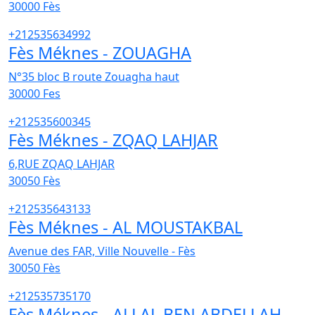
30000
Fès
+212535634992
Fès Méknes - ZOUAGHA
N°35 bloc B route Zouagha haut
30000
Fes
+212535600345
Fès Méknes - ZQAQ LAHJAR
6,RUE ZQAQ LAHJAR
30050
Fès
+212535643133
Fès Méknes - AL MOUSTAKBAL
Avenue des FAR, Ville Nouvelle - Fès
30050
Fès
+212535735170
Fès Méknes - ALLAL BEN ABDELLAH