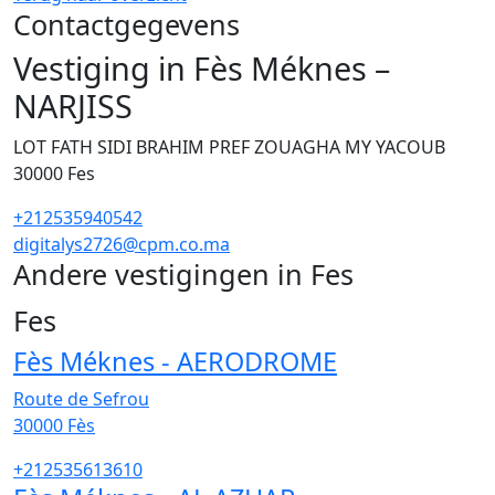
Contactgegevens
Vestiging in Fès Méknes –
NARJISS
LOT FATH SIDI BRAHIM PREF ZOUAGHA MY YACOUB
30000
Fes
+212535940542
digitalys2726@cpm.co.ma
Andere vestigingen in Fes
60
Fes
Fès Méknes - AERODROME
Route de Sefrou
30000
Fès
+212535613610