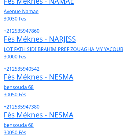
Fès Méknes - NAMAE
Avenue Namae
30030
Fes
+212535947860
Fès Méknes - NARJISS
LOT FATH SIDI BRAHIM PREF ZOUAGHA MY YACOUB
30000
Fes
+212535940542
Fès Méknes - NESMA
bensouda 68
30050
Fès
+212535947380
Fès Méknes - NESMA
bensouda 68
30050
Fès