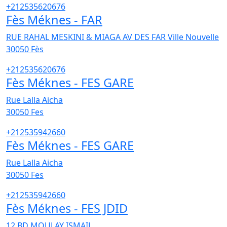
+212535620676
Fès Méknes - FAR
RUE RAHAL MESKINI & MIAGA AV DES FAR Ville Nouvelle
30050
Fès
+212535620676
Fès Méknes - FES GARE
Rue Lalla Aicha
30050
Fes
+212535942660
Fès Méknes - FES GARE
Rue Lalla Aicha
30050
Fes
+212535942660
Fès Méknes - FES JDID
12,BD MOULAY ISMAIL