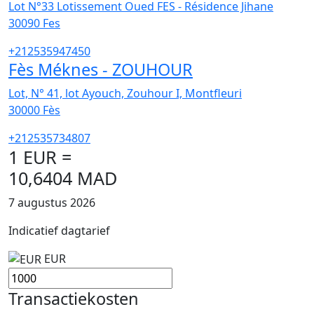
Lot N°33 Lotissement Oued FES - Résidence Jihane
30090
Fes
+212535947450
Fès Méknes - ZOUHOUR
Lot, N° 41, lot Ayouch, Zouhour I, Montfleuri
30000
Fès
+212535734807
1 EUR =
10,6404 MAD
7 augustus 2026
Indicatief dagtarief
EUR
Transactiekosten