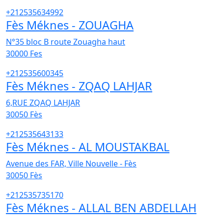
+212535634992
Fès Méknes - ZOUAGHA
N°35 bloc B route Zouagha haut
30000
Fes
+212535600345
Fès Méknes - ZQAQ LAHJAR
6,RUE ZQAQ LAHJAR
30050
Fès
+212535643133
Fès Méknes - AL MOUSTAKBAL
Avenue des FAR, Ville Nouvelle - Fès
30050
Fès
+212535735170
Fès Méknes - ALLAL BEN ABDELLAH