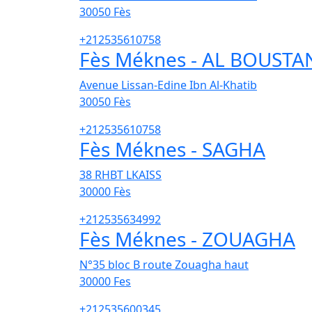
30050
Fès
+212535610758
Fès Méknes - AL BOUSTA
Avenue Lissan-Edine Ibn Al-Khatib
30050
Fès
+212535610758
Fès Méknes - SAGHA
38 RHBT LKAISS
30000
Fès
+212535634992
Fès Méknes - ZOUAGHA
N°35 bloc B route Zouagha haut
30000
Fes
+212535600345