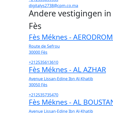
digitalys2738@cpm.co.ma
Andere vestigingen in
Fès
Fès Méknes - AERODROM
Route de Sefrou
30000
Fès
+212535613610
Fès Méknes - AL AZHAR
Avenue Lissan-Edine Ibn Al-Khatib
30050
Fès
+212535735470
Fès Méknes - AL BOUSTA
Avenue Lissan-Edine Ibn Al-Khatib