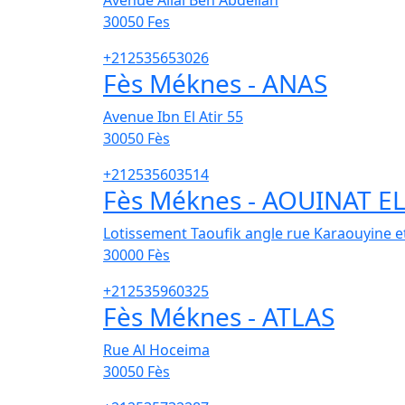
Avenue Allal Ben Abdellah
30050
Fes
+212535653026
Fès Méknes - ANAS
Avenue Ibn El Atir 55
30050
Fès
+212535603514
Fès Méknes - AOUINAT EL
Lotissement Taoufik angle rue Karaouyine e
30000
Fès
+212535960325
Fès Méknes - ATLAS
Rue Al Hoceima
30050
Fès