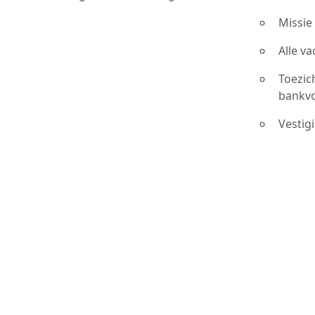
Missie
Alle v
Toezic
bankv
Vestig