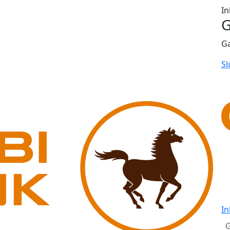
In
G
G
Sl
In
G