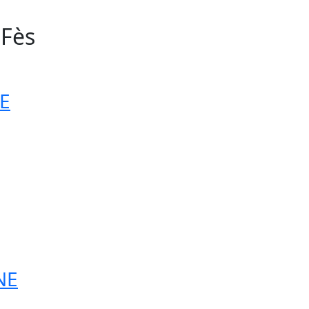
 Fès
60
E
NE