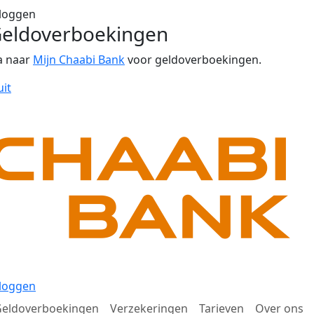
loggen
eldoverboekingen
a naar
Mijn Chaabi Bank
voor geldoverboekingen.
uit
loggen
eldoverboekingen
Verzekeringen
Tarieven
Over ons