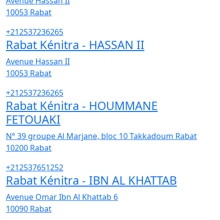
Avenue Hassan II
10053
Rabat
+212537236265
Rabat Kénitra - HASSAN II
Avenue Hassan II
10053
Rabat
+212537236265
Rabat Kénitra - HOUMMANE
FETOUAKI
N° 39 groupe Al Marjane, bloc 10 Takkadoum Rabat
10200
Rabat
+212537651252
Rabat Kénitra - IBN AL KHATTAB
Avenue Omar Ibn Al Khattab 6
10090
Rabat