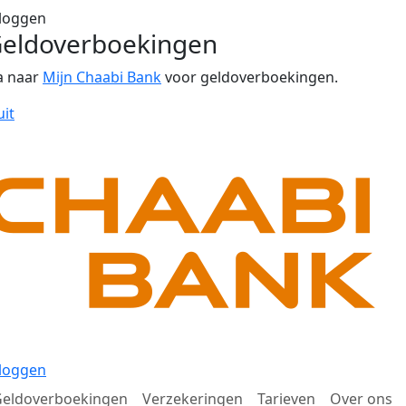
loggen
eldoverboekingen
a naar
Mijn Chaabi Bank
voor geldoverboekingen.
uit
loggen
eldoverboekingen
Verzekeringen
Tarieven
Over ons