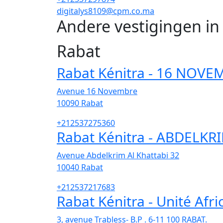
digitalys8109@cpm.co.ma
Andere vestigingen i
Rabat
Rabat Kénitra - 16 NOVE
Avenue 16 Novembre
10090
Rabat
+212537275360
Rabat Kénitra - ABDELKR
Avenue Abdelkrim Al Khattabi 32
10040
Rabat
+212537217683
Rabat Kénitra - Unité Afri
3, avenue Trabless- B.P . 6-11 100 RABAT.