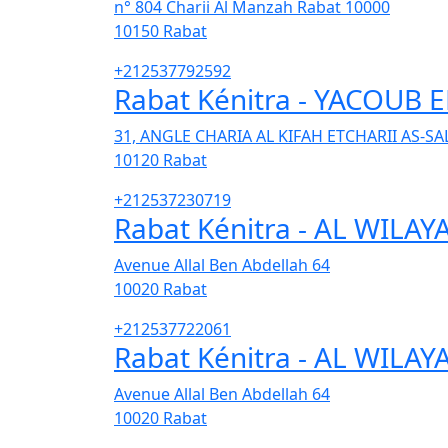
n° 804 Charii Al Manzah Rabat 10000
10150
Rabat
+212537792592
Rabat Kénitra - YACOUB
31, ANGLE CHARIA AL KIFAH ETCHARII AS-S
10120
Rabat
+212537230719
Rabat Kénitra - AL WILAY
Avenue Allal Ben Abdellah 64
10020
Rabat
+212537722061
Rabat Kénitra - AL WILAY
Avenue Allal Ben Abdellah 64
10020
Rabat