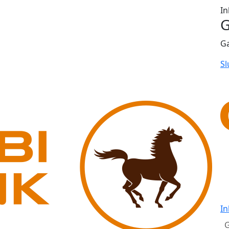
In
G
G
Sl
In
G