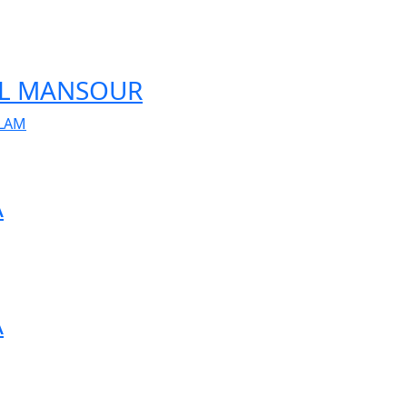
 EL MANSOUR
ALAM
A
A