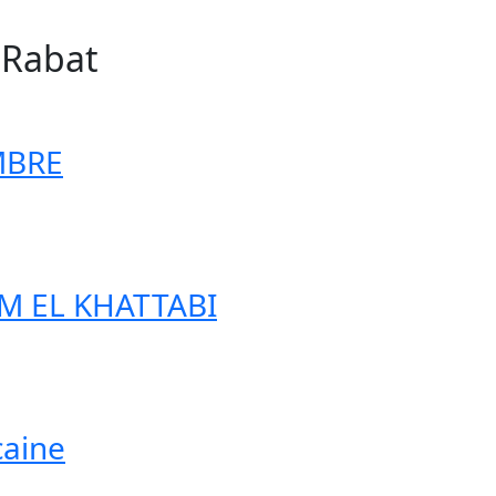
n Rabat
57
MBRE
IM EL KHATTABI
caine