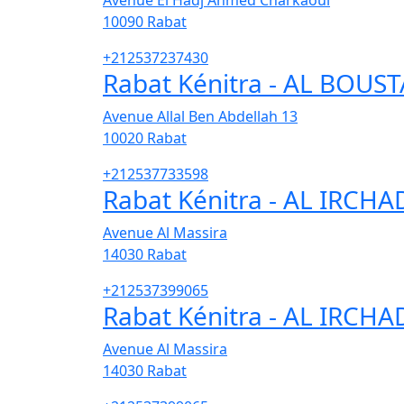
Avenue El Hadj Ahmed Charkaoui
10090
Rabat
+212537237430
Rabat Kénitra - AL BOUS
Avenue Allal Ben Abdellah 13
10020
Rabat
+212537733598
Rabat Kénitra - AL IRCHA
Avenue Al Massira
14030
Rabat
+212537399065
Rabat Kénitra - AL IRCHA
Avenue Al Massira
14030
Rabat