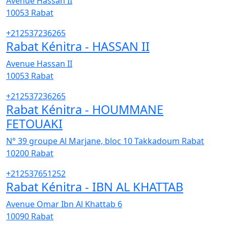
Avenue Hassan II
10053
Rabat
+212537236265
Rabat Kénitra - HASSAN II
Avenue Hassan II
10053
Rabat
+212537236265
Rabat Kénitra - HOUMMANE
FETOUAKI
N° 39 groupe Al Marjane, bloc 10 Takkadoum Rabat
10200
Rabat
+212537651252
Rabat Kénitra - IBN AL KHATTAB
Avenue Omar Ibn Al Khattab 6
10090
Rabat