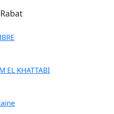
n Rabat
57
MBRE
IM EL KHATTABI
caine