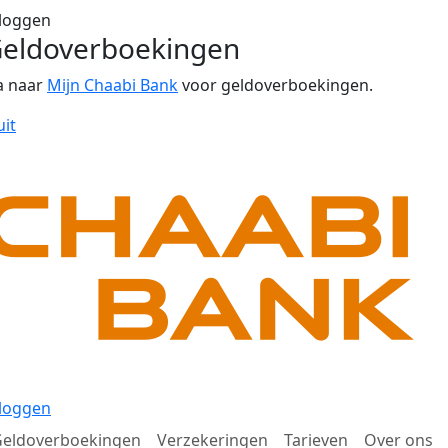
loggen
eldoverboekingen
a naar
Mijn Chaabi Bank
voor geldoverboekingen.
uit
loggen
eldoverboekingen
Verzekeringen
Tarieven
Over ons