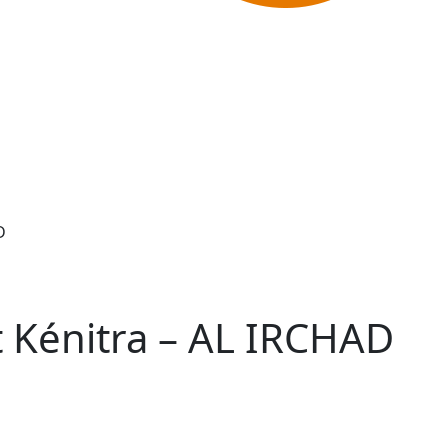
D
t Kénitra – AL IRCHAD