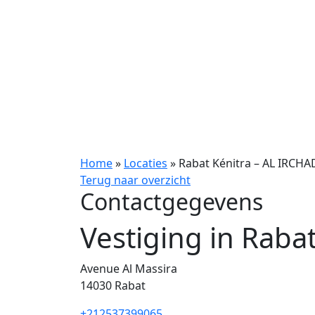
Home
»
Locaties
»
Rabat Kénitra – AL IRCHA
Terug naar overzicht
Contactgegevens
Vestiging in Raba
Avenue Al Massira
14030
Rabat
+212537399065