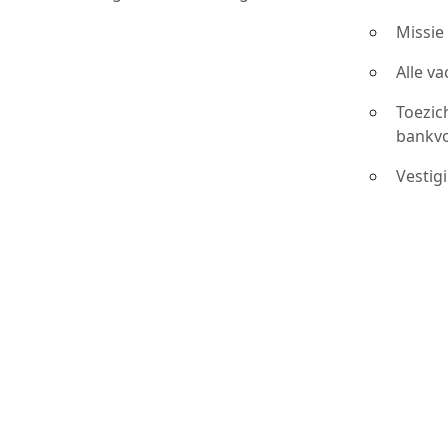
Missie
Alle v
Toezic
bankv
Vestig