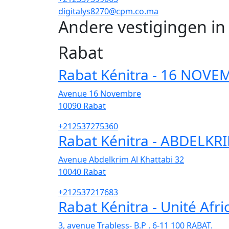
digitalys8270@cpm.co.ma
Andere vestigingen i
Rabat
Rabat Kénitra - 16 NOVE
Avenue 16 Novembre
10090
Rabat
+212537275360
Rabat Kénitra - ABDELKR
Avenue Abdelkrim Al Khattabi 32
10040
Rabat
+212537217683
Rabat Kénitra - Unité Afri
3, avenue Trabless- B.P . 6-11 100 RABAT.