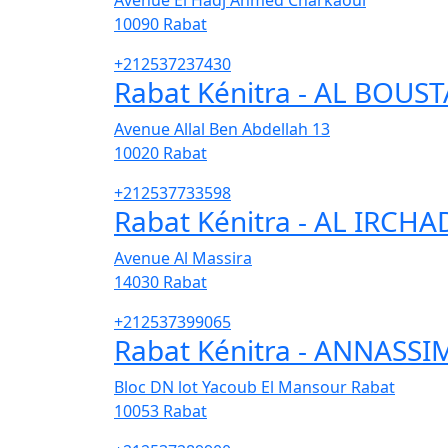
Avenue El Hadj Ahmed Charkaoui
10090
Rabat
+212537237430
Rabat Kénitra - AL BOUS
Avenue Allal Ben Abdellah 13
10020
Rabat
+212537733598
Rabat Kénitra - AL IRCHA
Avenue Al Massira
14030
Rabat
+212537399065
Rabat Kénitra - ANNASSI
Bloc DN lot Yacoub El Mansour Rabat
10053
Rabat