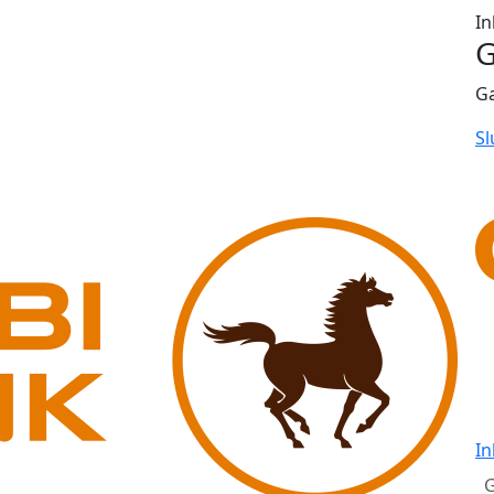
In
G
G
Sl
In
G