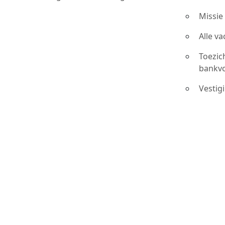
Missie
Alle v
Toezic
bankv
Vestig