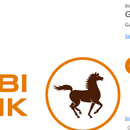
In
G
G
Sl
In
G