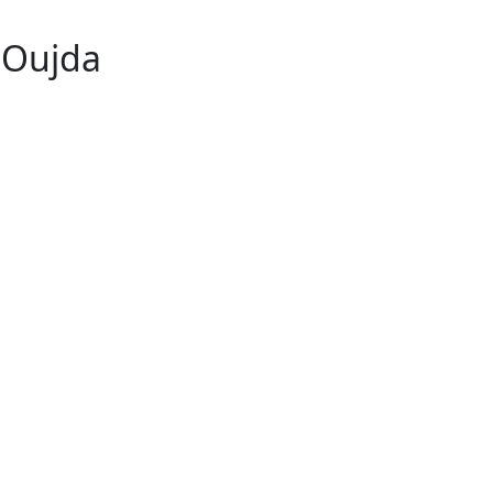
n Oujda
64