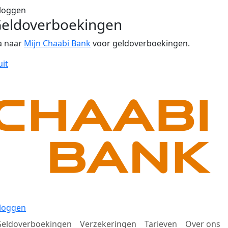
loggen
eldoverboekingen
a naar
Mijn Chaabi Bank
voor geldoverboekingen.
uit
loggen
eldoverboekingen
Verzekeringen
Tarieven
Over ons