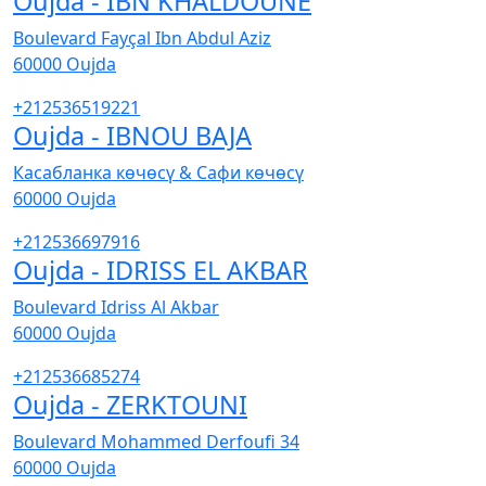
Oujda - IBN KHALDOUNE
Boulevard Fayçal Ibn Abdul Aziz
60000
Oujda
+212536519221
Oujda - IBNOU BAJA
Касабланка көчөсү & Сафи көчөсү
60000
Oujda
+212536697916
Oujda - IDRISS EL AKBAR
Boulevard Idriss Al Akbar
60000
Oujda
+212536685274
Oujda - ZERKTOUNI
Boulevard Mohammed Derfoufi 34
60000
Oujda