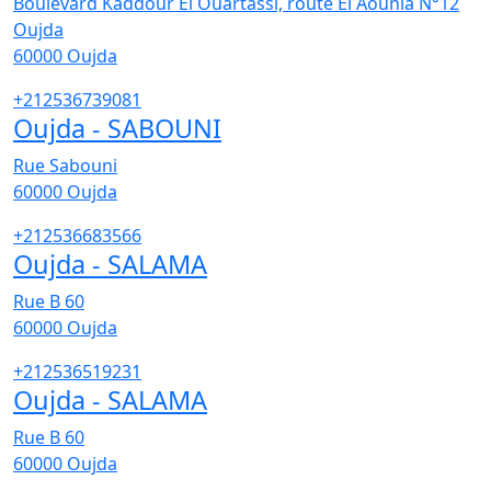
Boulevard Kaddour El Ouartassi, route El Aounia N°12
Oujda
60000
Oujda
+212536739081
Oujda - SABOUNI
Rue Sabouni
60000
Oujda
+212536683566
Oujda - SALAMA
Rue B 60
60000
Oujda
+212536519231
Oujda - SALAMA
Rue B 60
60000
Oujda