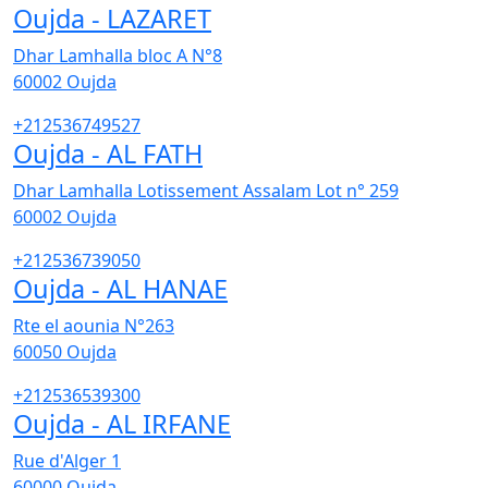
Oujda - LAZARET
Dhar Lamhalla bloc A N°8
60002
Oujda
+212536749527
Oujda - AL FATH
Dhar Lamhalla Lotissement Assalam Lot n° 259
60002
Oujda
+212536739050
Oujda - AL HANAE
Rte el aounia N°263
60050
Oujda
+212536539300
Oujda - AL IRFANE
Rue d'Alger 1
60000
Oujda