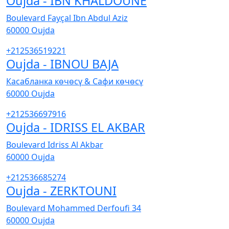
Oujda - IBN KHALDOUNE
Boulevard Fayçal Ibn Abdul Aziz
60000
Oujda
+212536519221
Oujda - IBNOU BAJA
Касабланка көчөсү & Сафи көчөсү
60000
Oujda
+212536697916
Oujda - IDRISS EL AKBAR
Boulevard Idriss Al Akbar
60000
Oujda
+212536685274
Oujda - ZERKTOUNI
Boulevard Mohammed Derfoufi 34
60000
Oujda