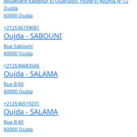
Boulevard Kaddour El Ouartassi, route El Aounia N°12
Oujda
60000
Oujda
+212536739081
Oujda - SABOUNI
Rue Sabouni
60000
Oujda
+212536683566
Oujda - SALAMA
Rue B 60
60000
Oujda
+212536519231
Oujda - SALAMA
Rue B 60
60000
Oujda