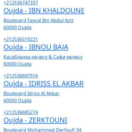
+212536747337
Oujda - IBN KHALDOUNE
Boulevard Fayçal Ibn Abdul Aziz
60000
Oujda
+212536519221
Oujda - IBNOU BAJA
Касабланка көчөсү & Сафи көчөсү
60000
Oujda
+212536697916
Oujda - IDRISS EL AKBAR
Boulevard Idriss Al Akbar
60000
Oujda
+212536685274
Oujda - ZERKTOUNI
Boulevard Mohammed Derfoufi 34