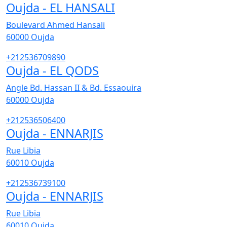
Oujda - EL HANSALI
Boulevard Ahmed Hansali
60000
Oujda
+212536709890
Oujda - EL QODS
Angle Bd. Hassan II & Bd. Essaouira
60000
Oujda
+212536506400
Oujda - ENNARJIS
Rue Libia
60010
Oujda
+212536739100
Oujda - ENNARJIS
Rue Libia
60010
Oujda