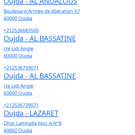
Oujda - AL ANDALOUS
Boulevard Armée de libération 57
60000
Oujda
+212536683560
Oujda - AL BASSATINE
rte sidi Angle
60000
Oujda
+212536739071
Oujda - AL BASSATINE
rte sidi Angle
60000
Oujda
+212536739071
Oujda - LAZARET
Dhar Lamhalla bloc A N°8
60002
Oujda