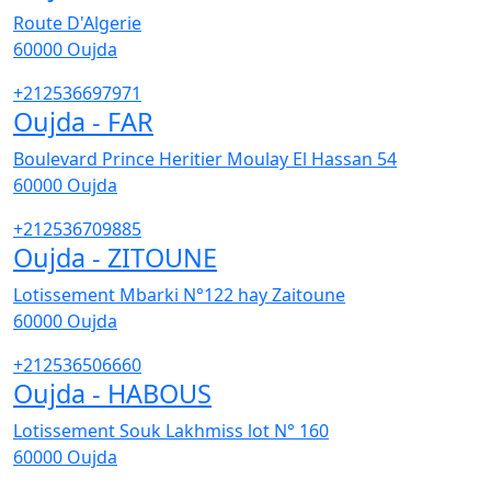
Route D'Algerie
60000
Oujda
+212536697971
Oujda - FAR
Boulevard Prince Heritier Moulay El Hassan 54
60000
Oujda
+212536709885
Oujda - ZITOUNE
Lotissement Mbarki N°122 hay Zaitoune
60000
Oujda
+212536506660
Oujda - HABOUS
Lotissement Souk Lakhmiss lot N° 160
60000
Oujda