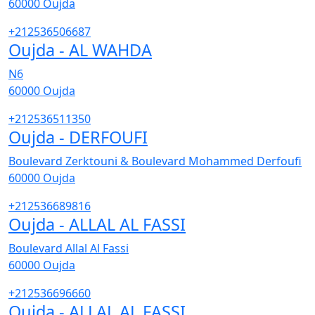
60000
Oujda
+212536506687
Oujda - AL WAHDA
N6
60000
Oujda
+212536511350
Oujda - DERFOUFI
Boulevard Zerktouni & Boulevard Mohammed Derfoufi
60000
Oujda
+212536689816
Oujda - ALLAL AL FASSI
Boulevard Allal Al Fassi
60000
Oujda
+212536696660
Oujda - ALLAL AL FASSI