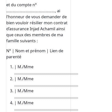
et du compte n°
………………………………………, ai
l’honneur de vous demander de
bien vouloir résilier mon contrat
d’assurance Injad Achamil ainsi
que ceux des membres de ma
famille suivants :
N° | Nom et prénom | Lien de
parenté
| M./Mme
................................................................
| M./Mme
................................................................
| M./Mme
................................................................
| M./Mme
................................................................