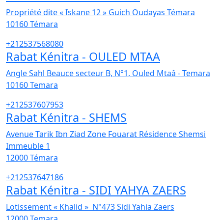
Propriété dite « Iskane 12 » Guich Oudayas Témara
10160
Témara
+212537568080
Rabat Kénitra - OULED MTAA
Angle Sahl Beauce secteur B, N°1, Ouled Mtaâ - Temara
10160
Temara
+212537607953
Rabat Kénitra - SHEMS
Avenue Tarik Ibn Ziad Zone Fouarat Résidence Shemsi
Immeuble 1
12000
Témara
+212537647186
Rabat Kénitra - SIDI YAHYA ZAERS
Lotissement « Khalid » N°473 Sidi Yahia Zaers
12000
Temara