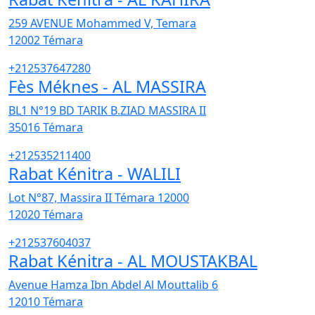
259 AVENUE Mohammed V, Temara
12002
Témara
+212537647280
Fès Méknes - AL MASSIRA
BL1 N°19 BD TARIK B.ZIAD MASSIRA II
35016
Témara
+212535211400
Rabat Kénitra - WALILI
Lot N°87, Massira II Témara 12000
12020
Témara
+212537604037
Rabat Kénitra - AL MOUSTAKBAL
Avenue Hamza Ibn Abdel Al Mouttalib 6
12010
Témara