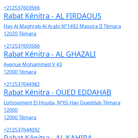
+212537603566
Rabat Kénitra - AL FIRDAOUS
Hay Al Maghreb Al Arabi N°1492 Massira II Témara
12020
Témara
+212537603566
Rabat Kénitra - AL GHAZALI
Avenue Mohammed V 43
12000
Témara
+212537644982
Rabat Kénitra - OUED EDDAHAB
Lotissement El Houda, N°65 Hay Oueddab Témara
12000
12000
Témara
+212537644092
Rabat Kénitra - AL KAHIRA