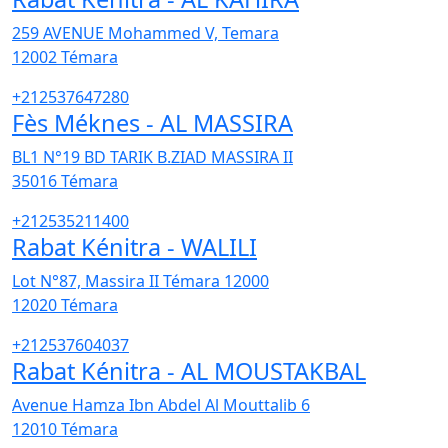
259 AVENUE Mohammed V, Temara
12002
Témara
+212537647280
Fès Méknes - AL MASSIRA
BL1 N°19 BD TARIK B.ZIAD MASSIRA II
35016
Témara
+212535211400
Rabat Kénitra - WALILI
Lot N°87, Massira II Témara 12000
12020
Témara
+212537604037
Rabat Kénitra - AL MOUSTAKBAL
Avenue Hamza Ibn Abdel Al Mouttalib 6
12010
Témara