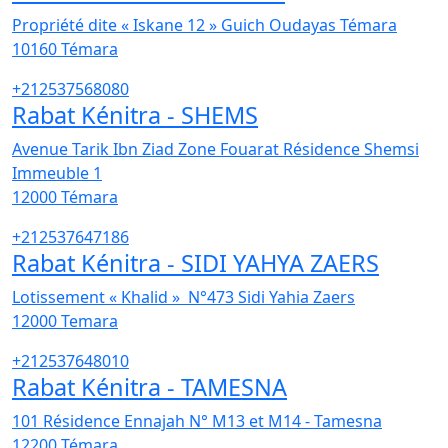
Propriété dite « Iskane 12 » Guich Oudayas Témara
10160
Témara
+212537568080
Rabat Kénitra - SHEMS
Avenue Tarik Ibn Ziad Zone Fouarat Résidence Shemsi
Immeuble 1
12000
Témara
+212537647186
Rabat Kénitra - SIDI YAHYA ZAERS
Lotissement « Khalid » N°473 Sidi Yahia Zaers
12000
Temara
+212537648010
Rabat Kénitra - TAMESNA
101 Résidence Ennajah N° M13 et M14 - Tamesna
12200
Témara