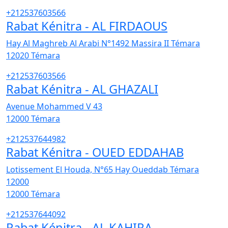
+212537603566
Rabat Kénitra - AL FIRDAOUS
Hay Al Maghreb Al Arabi N°1492 Massira II Témara
12020
Témara
+212537603566
Rabat Kénitra - AL GHAZALI
Avenue Mohammed V 43
12000
Témara
+212537644982
Rabat Kénitra - OUED EDDAHAB
Lotissement El Houda, N°65 Hay Oueddab Témara
12000
12000
Témara
+212537644092
Rabat Kénitra - AL KAHIRA