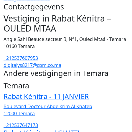
Contactgegevens
Vestiging in Rabat Kénitra –
OULED MTAA
Angle Sahl Beauce secteur B, N°1, Ouled Mtaâ - Temara
10160
Temara
+212537607953
digitalys8217@cpm.co.ma
Andere vestigingen in Temara
32
Temara
Rabat Kénitra - 11 JANVIER
Boulevard Docteur Abdelkrim Al Khateb
12000
Témara
+212537647173