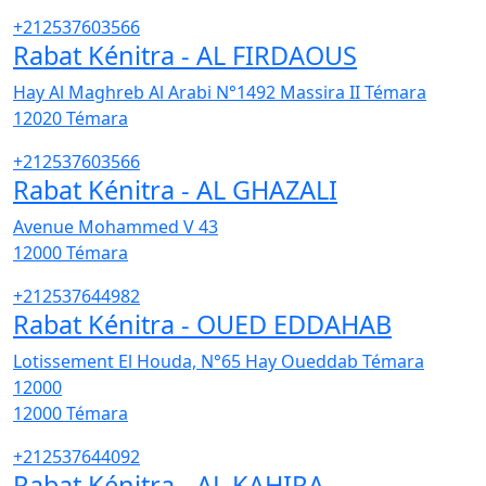
+212537603566
Rabat Kénitra - AL FIRDAOUS
Hay Al Maghreb Al Arabi N°1492 Massira II Témara
12020
Témara
+212537603566
Rabat Kénitra - AL GHAZALI
Avenue Mohammed V 43
12000
Témara
+212537644982
Rabat Kénitra - OUED EDDAHAB
Lotissement El Houda, N°65 Hay Oueddab Témara
12000
12000
Témara
+212537644092
Rabat Kénitra - AL KAHIRA