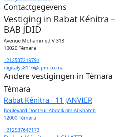
Contactgegevens
Vestiging in Rabat Kénitra –
BAB JDID
Avenue Mohammed V 313
10020
Témara
+212537219791
digitalys8116@cpm.co.ma
Andere vestigingen in Témara
32
Témara
Rabat Kénitra - 11 JANVIER
Boulevard Docteur Abdelkrim Al Khateb
12000
Témara
+212537647173