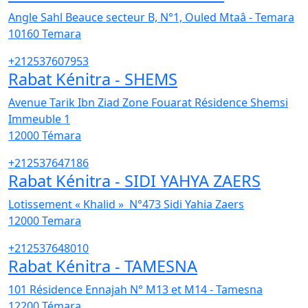
Angle Sahl Beauce secteur B, N°1, Ouled Mtaâ - Temara
10160
Temara
+212537607953
Rabat Kénitra - SHEMS
Avenue Tarik Ibn Ziad Zone Fouarat Résidence Shemsi
Immeuble 1
12000
Témara
+212537647186
Rabat Kénitra - SIDI YAHYA ZAERS
Lotissement « Khalid » N°473 Sidi Yahia Zaers
12000
Temara
+212537648010
Rabat Kénitra - TAMESNA
101 Résidence Ennajah N° M13 et M14 - Tamesna
12200
Témara