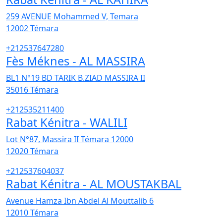
259 AVENUE Mohammed V, Temara
12002
Témara
+212537647280
Fès Méknes - AL MASSIRA
BL1 N°19 BD TARIK B.ZIAD MASSIRA II
35016
Témara
+212535211400
Rabat Kénitra - WALILI
Lot N°87, Massira II Témara 12000
12020
Témara
+212537604037
Rabat Kénitra - AL MOUSTAKBAL
Avenue Hamza Ibn Abdel Al Mouttalib 6
12010
Témara