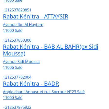
11000
Salé
+212537829851
Rabat Kénitra - ATTAYSIR
Avenue Ibn Al Haytem
11000
Salé
+212537859300
Rabat Kénitra - BAB AL BAHR(ex Sidi
Moussa)
Avenue Sidi Moussa
11006
Salé
+212537782004
Rabat Kénitra - BADR
Angle charii Annasr et rue Sorrour N°23 Salé
11000
Salé
+212537875922