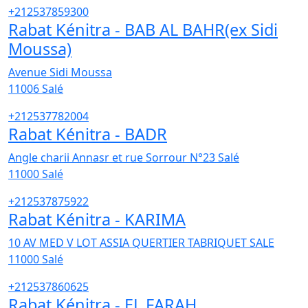
+212537859300
Rabat Kénitra - BAB AL BAHR(ex Sidi
Moussa)
Avenue Sidi Moussa
11006
Salé
+212537782004
Rabat Kénitra - BADR
Angle charii Annasr et rue Sorrour N°23 Salé
11000
Salé
+212537875922
Rabat Kénitra - KARIMA
10 AV MED V LOT ASSIA QUERTIER TABRIQUET SALE
11000
Salé
+212537860625
Rabat Kénitra - EL FARAH