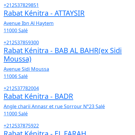
+212537829851
Rabat Kénitra - ATTAYSIR
Avenue Ibn Al Haytem
11000
Salé
+212537859300
Rabat Kénitra - BAB AL BAHR(ex Sidi
Moussa)
Avenue Sidi Moussa
11006
Salé
+212537782004
Rabat Kénitra - BADR
Angle charii Annasr et rue Sorrour N°23 Salé
11000
Salé
+212537875922
Rabat Kénitra - EL FARAH