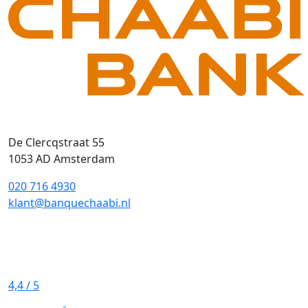
De Clercqstraat 55
1053 AD Amsterdam
020 716 4930
klant@banquechaabi.nl
4,4
/ 5