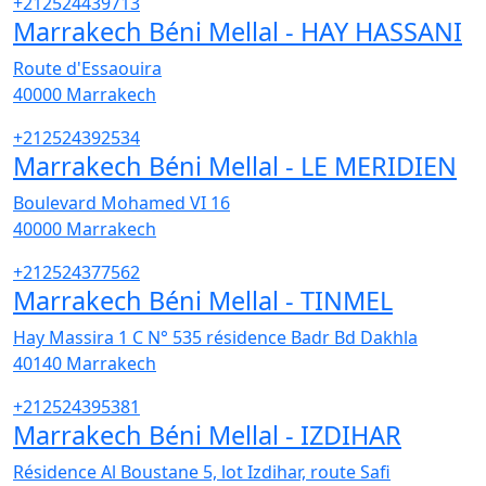
+212524439713
Marrakech Béni Mellal - HAY HASSANI
Route d'Essaouira
40000
Marrakech
+212524392534
Marrakech Béni Mellal - LE MERIDIEN
Boulevard Mohamed VI 16
40000
Marrakech
+212524377562
Marrakech Béni Mellal - TINMEL
Hay Massira 1 C N° 535 résidence Badr Bd Dakhla
40140
Marrakech
+212524395381
Marrakech Béni Mellal - IZDIHAR
Résidence Al Boustane 5, lot Izdihar, route Safi