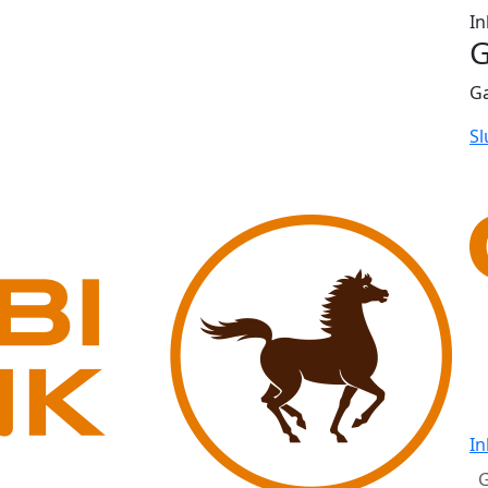
In
G
G
Sl
In
G