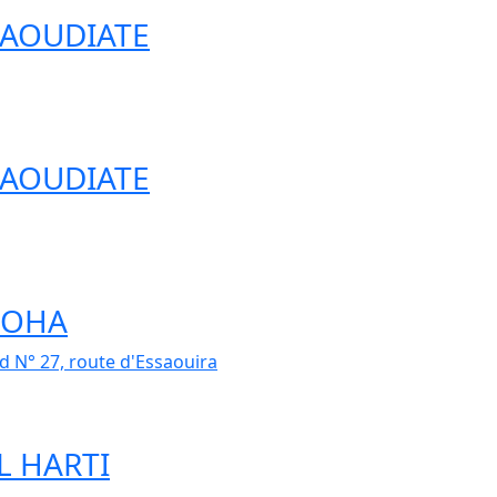
 DAOUDIATE
 DAOUDIATE
 DOHA
d N° 27, route d'Essaouira
EL HARTI