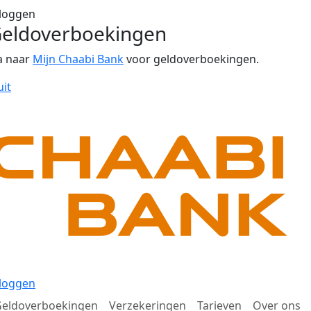
loggen
eldoverboekingen
a naar
Mijn Chaabi Bank
voor geldoverboekingen.
uit
loggen
eldoverboekingen
Verzekeringen
Tarieven
Over ons