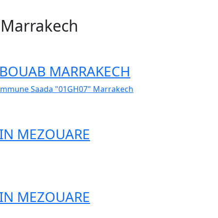
n Marrakech
40
- ABOUAB MARRAKECH
commune Saada "01GH07" Marrakech
 AIN MEZOUARE
 AIN MEZOUARE