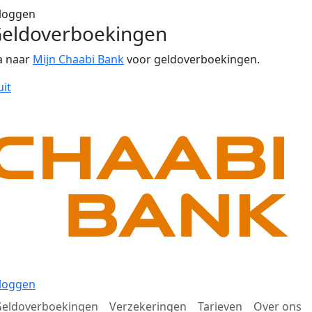
loggen
eldoverboekingen
a naar
Mijn Chaabi Bank
voor geldoverboekingen.
uit
loggen
eldoverboekingen
Verzekeringen
Tarieven
Over ons