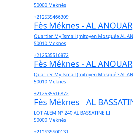
50000
Meknès
+212535466309
Fès Méknes - AL ANOUAR
Quartier My Ismail (mitoyen Mosquée AL 
50010
Meknes
+212535516872
Fès Méknes - AL ANOUAR
Quartier My Ismail (mitoyen Mosquée AL 
50010
Meknes
+212535516872
Fès Méknes - AL BASSATI
LOT ALEM N° 240 AL BASSATINE III
50000
Meknès
+212535500131