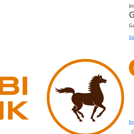
In
G
G
Sl
In
G