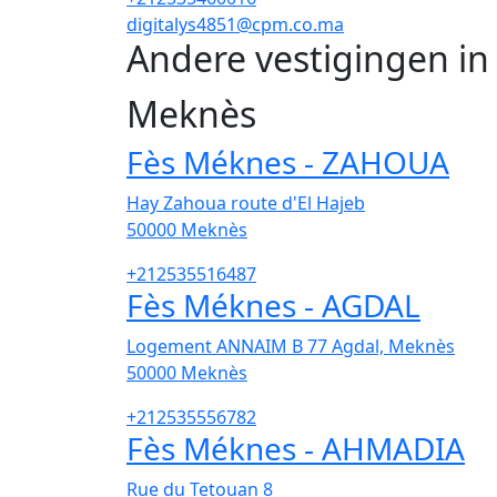
digitalys4851@cpm.co.ma
Andere vestigingen i
Meknès
Fès Méknes - ZAHOUA
Hay Zahoua route d'El Hajeb
50000
Meknès
+212535516487
Fès Méknes - AGDAL
Logement ANNAIM B 77 Agdal, Meknès
50000
Meknès
+212535556782
Fès Méknes - AHMADIA
Rue du Tetouan 8