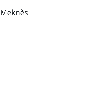
n Meknès
51