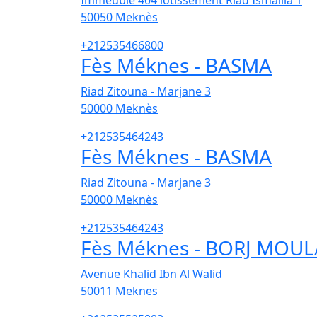
Immeuble 404 lotissement Riad Ismailia 1
50050
Meknès
+212535466800
Fès Méknes - BASMA
Riad Zitouna - Marjane 3
50000
Meknès
+212535464243
Fès Méknes - BASMA
Riad Zitouna - Marjane 3
50000
Meknès
+212535464243
Fès Méknes - BORJ MOU
Avenue Khalid Ibn Al Walid
50011
Meknes