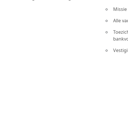
Missie
Alle v
Toezic
bankv
Vestig