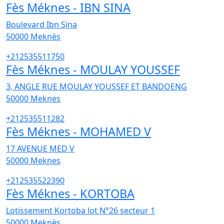
Fès Méknes - IBN SINA
Boulevard Ibn Sina
50000
Meknès
+212535511750
Fès Méknes - MOULAY YOUSSEF
3, ANGLE RUE MOULAY YOUSSEF ET BANDOENG
50000
Meknes
+212535511282
Fès Méknes - MOHAMED V
17 AVENUE MED V
50000
Meknes
+212535522390
Fès Méknes - KORTOBA
Lotissement Kortoba lot N°26 secteur 1
50000
Meknès