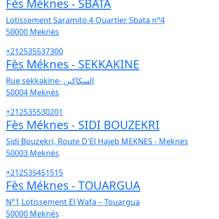
Fès Méknes - SBATA
Lotissement Saramito 4 Quartier Sbata n°4
50000
Meknès
+212535537300
Fès Méknes - SEKKAKINE
Rue sekkakine- السكاكين
50004
Meknès
+212535530201
Fès Méknes - SIDI BOUZEKRI
Sidi Bouzekri, Route D'El Hajeb MEKNES - Meknes
50003
Meknès
+212535451515
Fès Méknes - TOUARGUA
N°1 Lotissement El Wafa – Touargua
50000
Meknès