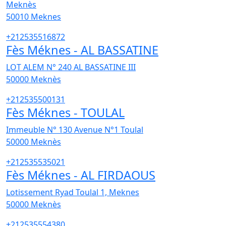
Meknès
50010
Meknes
+212535516872
Fès Méknes - AL BASSATINE
LOT ALEM N° 240 AL BASSATINE III
50000
Meknès
+212535500131
Fès Méknes - TOULAL
Immeuble N° 130 Avenue N°1 Toulal
50000
Meknès
+212535535021
Fès Méknes - AL FIRDAOUS
Lotissement Ryad Toulal 1, Meknes
50000
Meknès
+212535554380