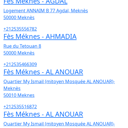
Fès Méknes - AGDAL
Logement ANNAIM B 77 Agdal, Meknès
50000
Meknès
+212535556782
Fès Méknes - AHMADIA
Rue du Tetouan 8
50000
Meknès
+212535466309
Fès Méknes - AL ANOUAR
Quartier My Ismail (mitoyen Mosquée AL ANOUAR)-
Meknès
50010
Meknes
+212535516872
Fès Méknes - AL ANOUAR
Quartier My Ismail (mitoyen Mosquée AL ANOUAR)-