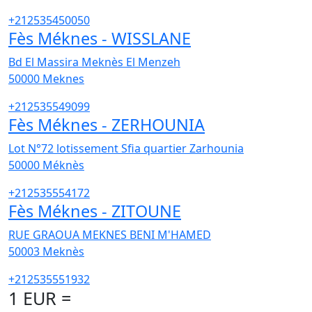
+212535450050
Fès Méknes - WISSLANE
Bd El Massira Meknès El Menzeh
50000
Meknes
+212535549099
Fès Méknes - ZERHOUNIA
Lot N°72 lotissement Sfia quartier Zarhounia
50000
Méknès
+212535554172
Fès Méknes - ZITOUNE
RUE GRAOUA MEKNES BENI M'HAMED
50003
Meknès
+212535551932
1 EUR =