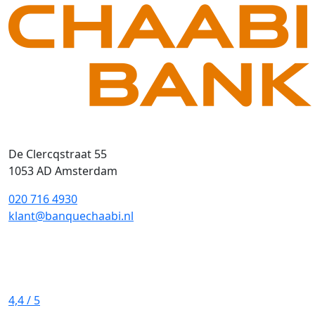
De Clercqstraat 55
1053 AD Amsterdam
020 716 4930
klant@banquechaabi.nl
4,4
/ 5