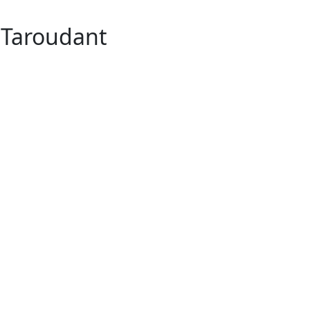
n Taroudant
2