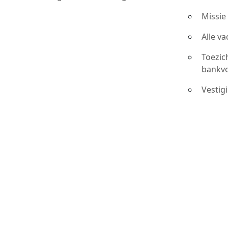
Missie
Alle v
Toezic
bankv
Vestig