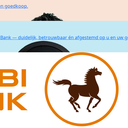
 en goedkoop.
Bank — duidelijk, betrouwbaar én afgestemd op u en uw g