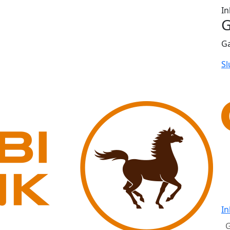
In
G
G
Sl
In
G