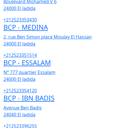
Boulevard Mohamed V 6
24000
El Jadida
+212523353430
BCP - MEDINA
2, rue Ben Simon place Moulay El Hassan
24000
El Jadida
+212523351514
BCP - ESSALAM
N° 777 quartier Essalam
24000
El Jadida
+212523354120
BCP - IBN BADIS
Avenue Ben Badis
24040
El Jadida
+212523396255