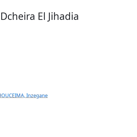
Dcheira El Jihadia
4
 HOUCEIMA, Inzegane