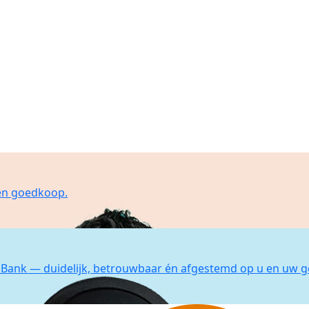
 en goedkoop.
Bank — duidelijk, betrouwbaar én afgestemd op u en uw g