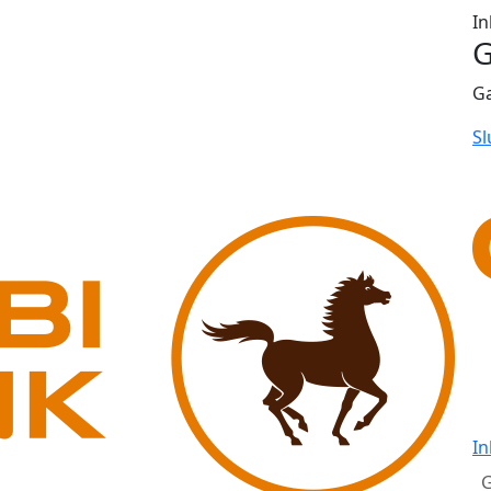
In
G
G
Sl
In
G