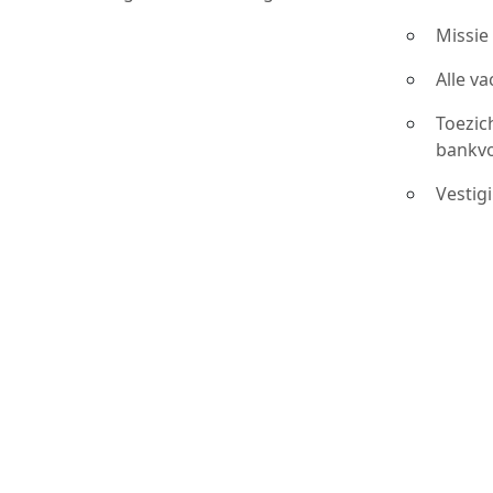
Missie
Alle v
Toezic
bankv
Vestig