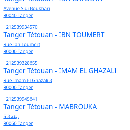
Avenue Sidi Boukhari
90040
Tanger
+212539934570
Tanger Tétouan - IBN TOUMERT
Rue Ibn Toumert
90000
Tanger
+212539328655
Tanger Tétouan - IMAM EL GHAZALI
Rue Imam El Ghazali 3
90000
Tanger
+212539945641
Tanger Tétouan - MABROUKA
زنقة 3 5
90060
Tanger