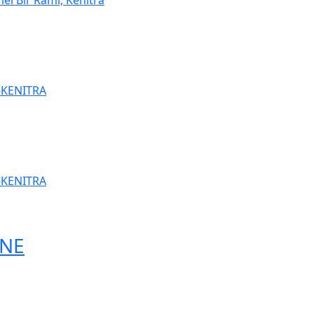
iel Bir Rami, Kenitra
-KENITRA
-KENITRA
UNE