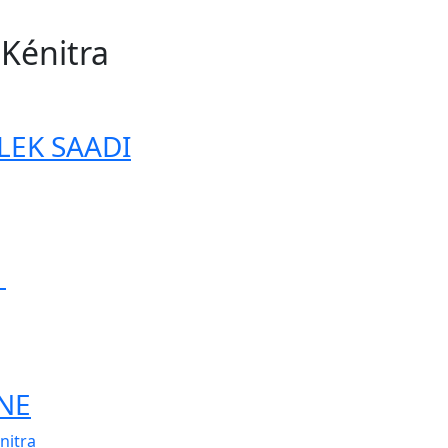
 Kénitra
38
ALEK SAADI
K
ANE
nitra