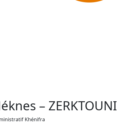
 Méknes – ZERKTOUNI
inistratif Khénifra