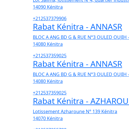
Lot Salima, lotissement N°4, quartier industr
14090
Kénitra
+212537379906
Rabat Kénitra - ANNASR
BLOC A ANG BD G & RUE N°3 OULED OUJIH 
14080
Kénitra
+212537359025
Rabat Kénitra - ANNASR
BLOC A ANG BD G & RUE N°3 OULED OUJIH 
14080
Kénitra
+212537359025
Rabat Kénitra - AZHARO
Lotissement Azharoune N° 139 Kénitra
14070
Kénitra