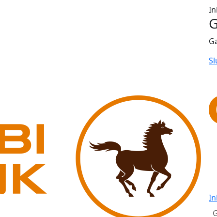
In
G
G
Sl
In
G