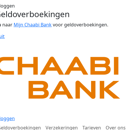
loggen
eldoverboekingen
a naar
Mijn Chaabi Bank
voor geldoverboekingen.
uit
loggen
eldoverboekingen
Verzekeringen
Tarieven
Over ons