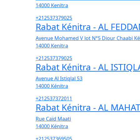
14000
Kenitra
+212537379025
Rabat Kénitra - AL FEDD
Avenue Mohamed V lot N°5 Diour Chaabi Ké
14000
Kenitra
+212537379025
Rabat Kénitra - AL ISTIQL
Avenue Al Istiqlal 53
14000
Kénitra
+212537372011
Rabat Kénitra - AL MAHA
Rue Caïd Maati
14000
Kénitra
+212537369505