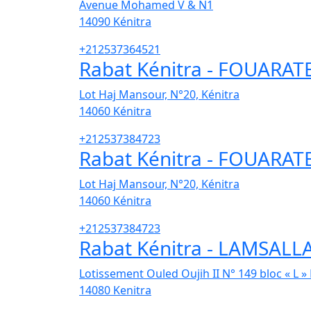
Avenue Mohamed V & N1
14090
Kénitra
+212537364521
Rabat Kénitra - FOUARAT
Lot Haj Mansour, N°20, Kénitra
14060
Kénitra
+212537384723
Rabat Kénitra - FOUARAT
Lot Haj Mansour, N°20, Kénitra
14060
Kénitra
+212537384723
Rabat Kénitra - LAMSALL
Lotissement Ouled Oujih II N° 149 bloc « L »
14080
Kenitra