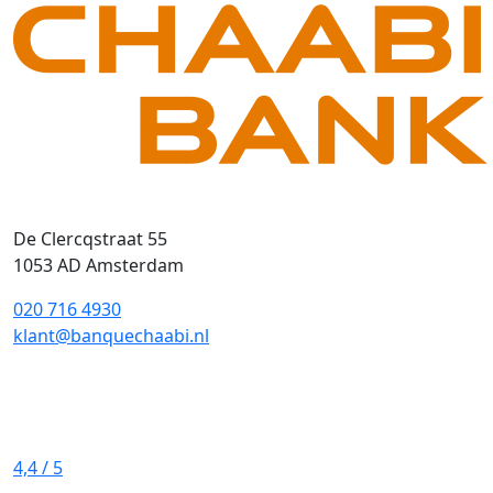
De Clercqstraat 55
1053 AD Amsterdam
020 716 4930
klant@banquechaabi.nl
4,4
/ 5