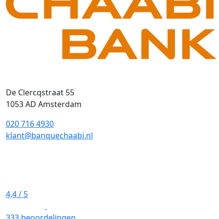
De Clercqstraat 55
1053 AD Amsterdam
020 716 4930
klant@banquechaabi.nl
4,4
/ 5
333 beoordelingen