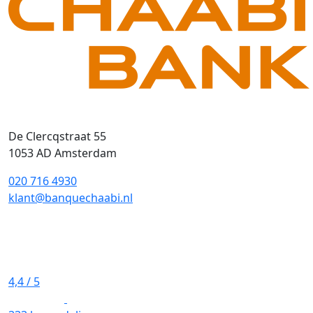
De Clercqstraat 55
1053 AD Amsterdam
020 716 4930
klant@banquechaabi.nl
4,4
/ 5